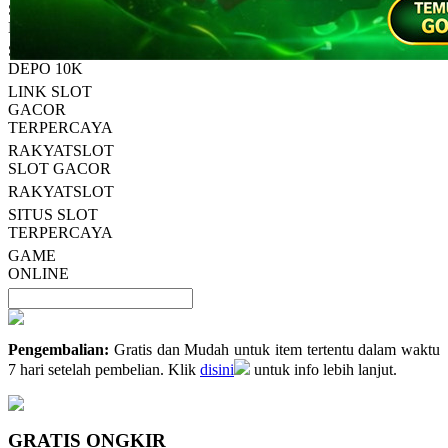
SLOT GACOR
Tautan
halaman
MAXWIN
yang
SLOT ONLINE
sama.
DEPO 10K
LINK SLOT
GACOR
TERPERCAYA
RAKYATSLOT
SLOT GACOR
RAKYATSLOT
SITUS SLOT
TERPERCAYA
GAME
ONLINE
Pengembalian:
Gratis dan Mudah untuk item tertentu dalam waktu
7 hari setelah pembelian. Klik
disini
untuk info lebih lanjut.
GRATIS ONGKIR