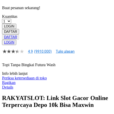
Buat pesanan sekarang!
Kuantitas
LOGIN
DAFTAR
DAFTAR
LOGIN
4.9
(9910.000)
Tulis ulasan
4.9
dari
5
Topi Tanpa Bingkai Futura Wash
bintang,
nilai
Info lebih lanjut
rating
rata-
Periksa ketersediaan di toko
rata.
Bagikan
Read
Details
13
Reviews.
RAKYATSLOT: Link Slot Gacor Online
Tautan
halaman
Terpercaya Depo 10k Bisa Maxwin
yang
sama.