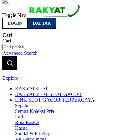
Indonesia
Toggle Nav
LOGIN
DAFTAR
Cari
Cari
Advanced Search
Explore
RAKYATSLOT
RAKYATSLOT SLOT GACOR
LINK SLOT GACOR TERPERCAYA
Sepatu
Semua Koleksi Pria
Lari
Bola Basket
Kasual
Sandal & Fit Flop
All Black shoes